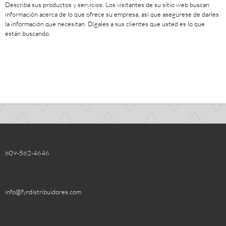
Describa sus productos y servicios. Los visitantes de su sitio web buscan
información acerca de lo que ofrece su empresa, así que asegúrese de darles
la información que necesitan. Dígales a sus clientes que usted es lo que
están buscando.
809-582-4646
info@fyrdistribuidores.com